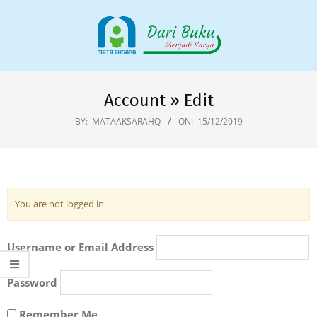
Skip
to
content
Primary
Navigation
Account »
Edit
Menu
BY:
MATAAKSARAHQ
ON:
15/12/2019
You are not logged in
Username or Email Address
Password
Remember Me