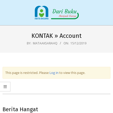
Skip
to
content
Primary
Navigation
KONTAK »
Account
Menu
BY:
MATAAKSARAHQ
ON:
15/12/2019
This page is restricted. Please
Log in
to view this page.
2019-
12-
Berita Hangat
15