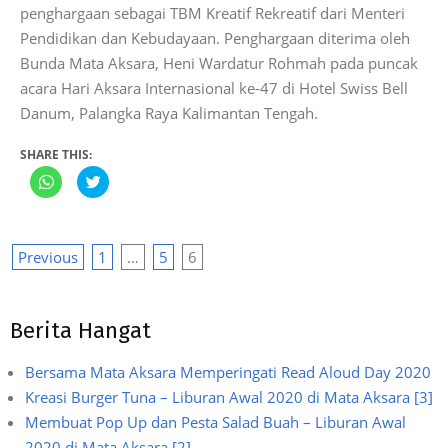
17
penghargaan sebagai TBM Kreatif Rekreatif dari Menteri
Pendidikan dan Kebudayaan. Penghargaan diterima oleh
Bunda Mata Aksara, Heni Wardatur Rohmah pada puncak
acara Hari Aksara Internasional ke-47 di Hotel Swiss Bell
Danum, Palangka Raya Kalimantan Tengah.
SHARE THIS:
Click
Click
to
to
share
share
on
on
WhatsApp
Twitter
(Opens
(Opens
in
in
Posts
Previous
1
…
5
6
new
new
window)
window)
navigation
Berita Hangat
Bersama Mata Aksara Memperingati Read Aloud Day 2020
Kreasi Burger Tuna – Liburan Awal 2020 di Mata Aksara [3]
Membuat Pop Up dan Pesta Salad Buah – Liburan Awal
2020 di Mata Aksara [2]