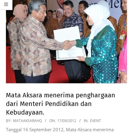
Mata Aksara menerima penghargaan
dari Menteri Pendidikan dan
Kebudayaan.
2012-
BY:
MATAAKSARAHQ
ON:
17/09/2012
IN:
EVENT
09-
Tanggal 16 September 2012, Mata Aksara menerima